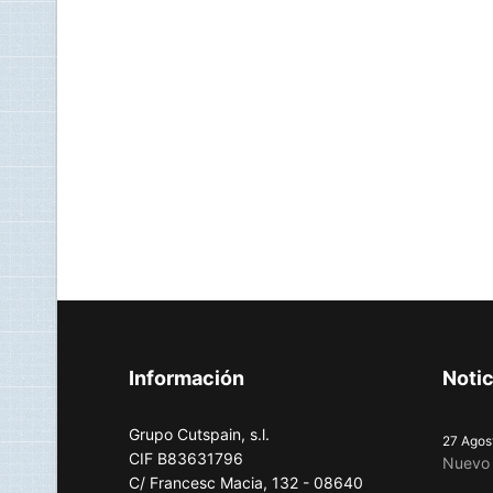
Información
Notic
Grupo Cutspain, s.l.
27 Agos
CIF B83631796
Nuevo 
C/ Francesc Macia, 132 - 08640