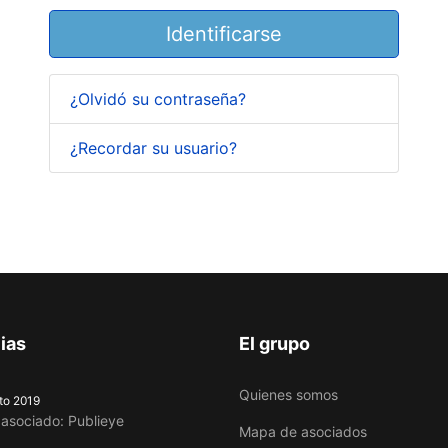
Identificarse
¿Olvidó su contraseña?
¿Recordar su usuario?
ias
El grupo
Quienes somos
to 2019
asociado: Publieye
Mapa de asociados